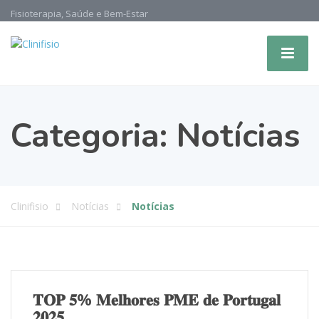
Fisioterapia, Saúde e Bem-Estar
Categoria:
Notícias
Clinifisio
Notícias
Notícias
𝐓𝐎𝐏 𝟓% 𝐌𝐞𝐥𝐡𝐨𝐫𝐞𝐬 𝐏𝐌𝐄 𝐝𝐞 𝐏𝐨𝐫𝐭𝐮𝐠𝐚𝐥
𝟐𝟎𝟐𝟓