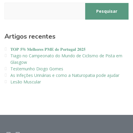
Pesquisar
Artigos recentes
𝐓𝐎𝐏 𝟓% 𝐌𝐞𝐥𝐡𝐨𝐫𝐞𝐬 𝐏𝐌𝐄 𝐝𝐞 𝐏𝐨𝐫𝐭𝐮𝐠𝐚𝐥 𝟐𝟎𝟐𝟓
Tiago no Campeonato do Mundo de Ciclismo de Pista em
Glasgow
Testemunho Diogo Gomes
As Infeções Urinárias e como a Naturopatia pode ajudar
Lesão Muscular