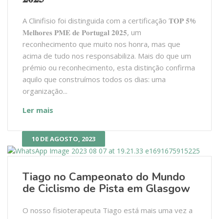
A Clinifisio foi distinguida com a certificação 𝐓𝐎𝐏 𝟓%
𝐌𝐞𝐥𝐡𝐨𝐫𝐞𝐬 𝐏𝐌𝐄 𝐝𝐞 𝐏𝐨𝐫𝐭𝐮𝐠𝐚𝐥 𝟐𝟎𝟐𝟓, um
reconhecimento que muito nos honra, mas que
acima de tudo nos responsabiliza. Mais do que um
prémio ou reconhecimento, esta distinção confirma
aquilo que construímos todos os dias: uma
organização...
Ler mais
10 DE AGOSTO, 2023
Tiago no Campeonato do Mundo
de Ciclismo de Pista em Glasgow
O nosso fisioterapeuta Tiago está mais uma vez a